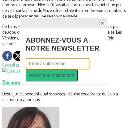
nombreux rameurs. Même s’il faisait encore un peu frisquet et un peu
de vent sur la plaine de Mazerolle, ils étaient au rendez-vous, impatients
de se dépenser après une saison maussade.
Certains étaient solitaires, mais la majorité naviguait en groupe, par
deux ou quatre. On a même vu un équipage de 8 filer à l’anglaise. Les
Vénitiens, quant à eux, n’étaient pas en reste, mais à rythme “più
ABONNEZ-VOUS À
calmo”.
NOTRE NEWSLETTER
Consultez également
M'abonner maintenant
Dix nouveaux rameurs découvrent l'aviron
Début juillet, pendant quatre soirées, l'équipe encadrante du club a
accueilli dix apprentis...