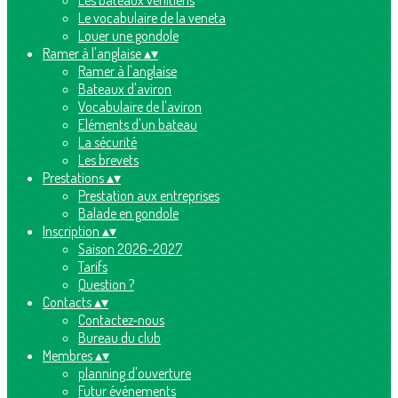
Les bateaux vénitiens
Le vocabulaire de la veneta
Louer une gondole
Ramer à l'anglaise
▴
▾
Ramer à l'anglaise
Bateaux d'aviron
Vocabulaire de l'aviron
Eléments d'un bateau
La sécurité
Les brevets
Prestations
▴
▾
Prestation aux entreprises
Balade en gondole
Inscription
▴
▾
Saison 2026-2027
Tarifs
Question ?
Contacts
▴
▾
Contactez-nous
Bureau du club
Membres
▴
▾
planning d'ouverture
Futur événements