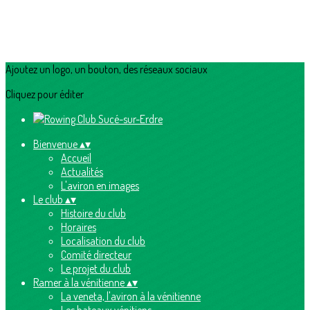
Ajoutez un logo, un bouton, des réseaux sociaux
Cliquez pour éditer
Bienvenue
▴
▾
Accueil
Actualités
L'aviron en images
Le club
▴
▾
Histoire du club
Horaires
Localisation du club
Comité directeur
Le projet du club
Ramer à la vénitienne
▴
▾
La veneta, l'aviron à la vénitienne