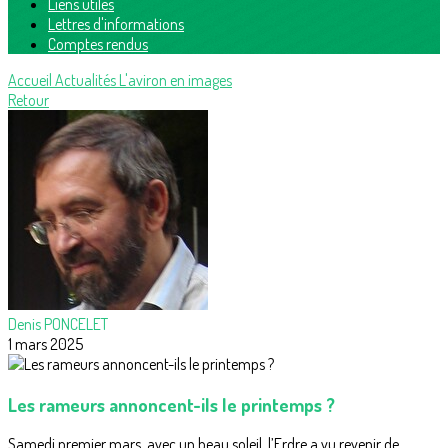
Liens utiles
Lettres d'informations
Comptes rendus
Accueil
Actualités
L'aviron en images
Retour
Denis PONCELET
1 mars 2025
Les rameurs annoncent-ils le printemps ?
Samedi premier mars, avec un beau soleil, l’Erdre a vu revenir de