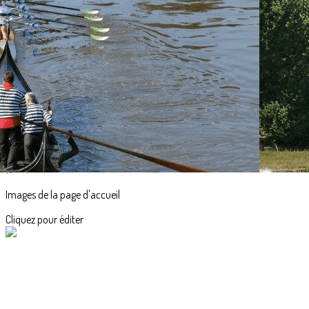
Exporter les lignes sélectionnées
Exporter toutes les colonnes
Exporter uniquement les colonnes affichées
Menu
<
>
Accueil
Actualités
L'aviron en images
?>
Images de la page d'accueil
Cliquez pour éditer