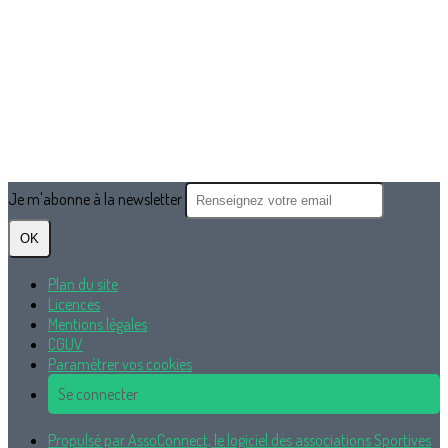
Je m'abonne à la newsletter
OK
Plan du site
Licences
Mentions légales
CGUV
Paramétrer vos cookies
Se connecter
Propulsé par AssoConnect, le logiciel des associations Sportives