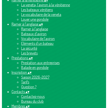
Ramer à la vénitienne
▴
▾
La veneta, l'aviron à la vénitienne
Les bateaux vénitiens
Le vocabulaire de la veneta
Louer une gondole
Ramer à l'anglaise
▴
▾
Ramer à l'anglaise
Bateaux d'aviron
Vocabulaire de l'aviron
Eléments d'un bateau
La sécurité
Les brevets
Prestations
▴
▾
Prestation aux entreprises
Balade en gondole
Inscription
▴
▾
Saison 2026-2027
Tarifs
Question ?
Contacts
▴
▾
Contactez-nous
Bureau du club
Membres
▴
▾