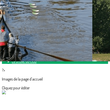
Exporter les lignes sélectionnées
Exporter toutes les colonnes
Exporter uniquement les colonnes affichées
Menu
<
>
Histoire du club
Horaires
Localisation du club
Comité directeur
Le projet du club
?>
Images de la page d'accueil
Cliquez pour éditer