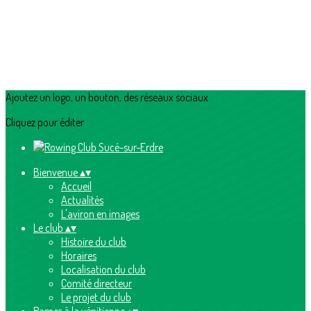
Ajoutez un logo, un bouton, des réseaux sociaux
Cliquez pour éditer
Bienvenue
▴
▾
Accueil
Actualités
L'aviron en images
Le club
▴
▾
Histoire du club
Horaires
Localisation du club
Comité directeur
Le projet du club