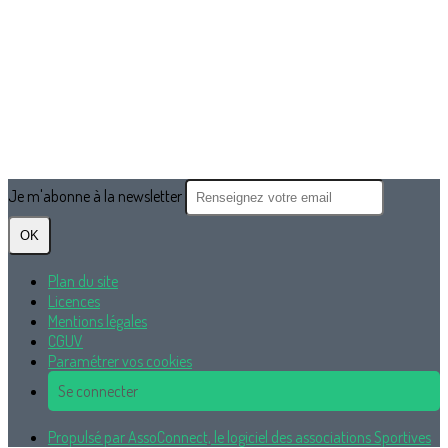
Je m'abonne à la newsletter
OK
Plan du site
Licences
Mentions légales
CGUV
Paramétrer vos cookies
Se connecter
Propulsé par AssoConnect, le logiciel des associations Sportives