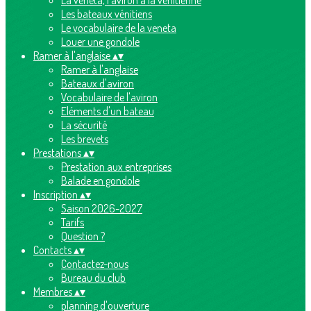
La veneta, l'aviron à la vénitienne
Les bateaux vénitiens
Le vocabulaire de la veneta
Louer une gondole
Ramer à l'anglaise
▴
▾
Ramer à l'anglaise
Bateaux d'aviron
Vocabulaire de l'aviron
Eléments d'un bateau
La sécurité
Les brevets
Prestations
▴
▾
Prestation aux entreprises
Balade en gondole
Inscription
▴
▾
Saison 2026-2027
Tarifs
Question ?
Contacts
▴
▾
Contactez-nous
Bureau du club
Membres
▴
▾
planning d'ouverture