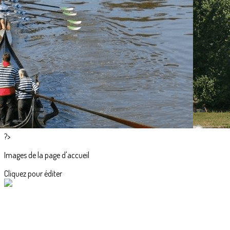
Exporter les lignes sélectionnées
Exporter toutes les colonnes
Exporter uniquement les colonnes affichées
Menu
<
>
La veneta, l'aviron à la vénitienne
Les bateaux vénitiens
Le vocabulaire de la veneta
Louer une gondole
?>
Images de la page d'accueil
Cliquez pour éditer