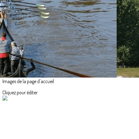
Exporter les lignes sélectionnées
Exporter toutes les colonnes
Exporter uniquement les colonnes affichées
Menu
<
>
Contactez-nous
Bureau du club
?>
Images de la page d'accueil
Cliquez pour éditer