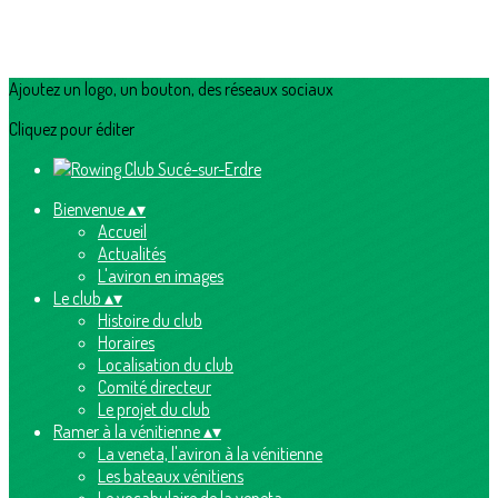
Ajoutez un logo, un bouton, des réseaux sociaux
Cliquez pour éditer
Bienvenue
▴
▾
Accueil
Actualités
L'aviron en images
Le club
▴
▾
Histoire du club
Horaires
Localisation du club
Comité directeur
Le projet du club
Ramer à la vénitienne
▴
▾
La veneta, l'aviron à la vénitienne
Les bateaux vénitiens