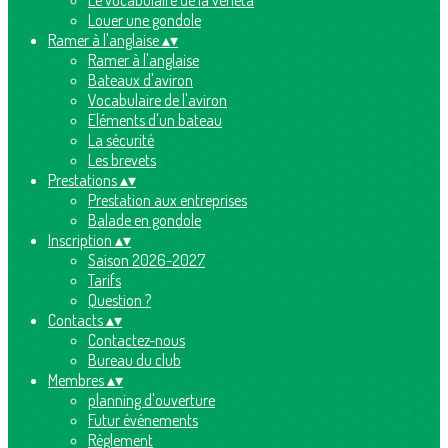
Le vocabulaire de la veneta
Louer une gondole
Ramer à l'anglaise
▴
▾
Ramer à l'anglaise
Bateaux d'aviron
Vocabulaire de l'aviron
Eléments d'un bateau
La sécurité
Les brevets
Prestations
▴
▾
Prestation aux entreprises
Balade en gondole
Inscription
▴
▾
Saison 2026-2027
Tarifs
Question ?
Contacts
▴
▾
Contactez-nous
Bureau du club
Membres
▴
▾
planning d'ouverture
Futur événements
Règlement