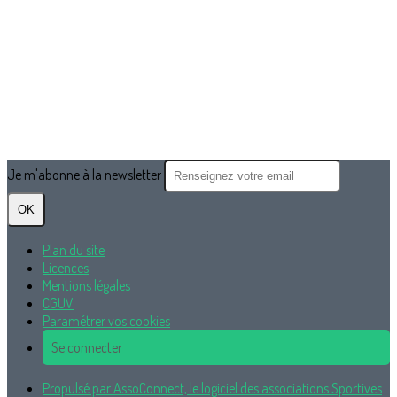
Je m'abonne à la newsletter
OK
Plan du site
Licences
Mentions légales
CGUV
Paramétrer vos cookies
Se connecter
Propulsé par AssoConnect, le logiciel des associations Sportives