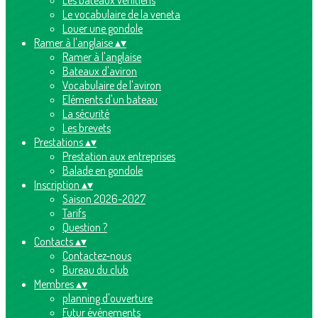
Les bateaux vénitiens
Le vocabulaire de la veneta
Louer une gondole
Ramer à l'anglaise
▴
▾
Ramer à l'anglaise
Bateaux d'aviron
Vocabulaire de l'aviron
Eléments d'un bateau
La sécurité
Les brevets
Prestations
▴
▾
Prestation aux entreprises
Balade en gondole
Inscription
▴
▾
Saison 2026-2027
Tarifs
Question ?
Contacts
▴
▾
Contactez-nous
Bureau du club
Membres
▴
▾
planning d'ouverture
Futur événements