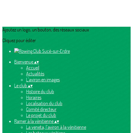
Ajoutez un logo, un bouton, des réseaux sociaux
Cliquez pour éditer
Bienvenue
▴
▾
Accueil
Actualités
L'aviron en images
Le club
▴
▾
Histoire du club
Horaires
Localisation du club
Comité directeur
Le projet du club
Ramer à la vénitienne
▴
▾
La veneta, l'aviron à la vénitienne