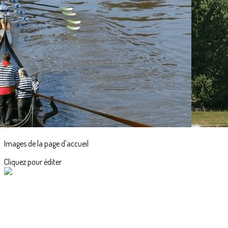
Exporter les lignes sélectionnées
Exporter toutes les colonnes
Exporter uniquement les colonnes affichées
Menu
<
>
Accueil
Actualités
L'aviron en images
?>
Images de la page d'accueil
Cliquez pour éditer