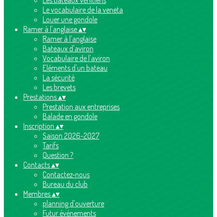
Les bateaux vénitiens
Le vocabulaire de la veneta
Louer une gondole
Ramer à l'anglaise
▴
▾
Ramer à l'anglaise
Bateaux d'aviron
Vocabulaire de l'aviron
Eléments d'un bateau
La sécurité
Les brevets
Prestations
▴
▾
Prestation aux entreprises
Balade en gondole
Inscription
▴
▾
Saison 2026-2027
Tarifs
Question ?
Contacts
▴
▾
Contactez-nous
Bureau du club
Membres
▴
▾
planning d'ouverture
Futur événements