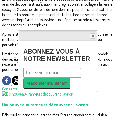
ainsi de débuter la stratification ; imprégnation et encollage à la résine
époxy de 2 couches de toile de fibre de verre pour étancher et solidifier
la coque. La proue et la poupe ont été faites dans un second temps
avec une imprégnation sous vide afin d’épouser au mieux les formes
de ces zones plus complexes.
Après la stratification, la coque a été enduite et poncée pour donner le
meilleur rendu possible. La gondole a ensuite été retournée pour
pouvoir réaliser les reprises des ponts et de l’intérieur.
ABONNEZ-VOUS À
Il reste encore du travail (ponçage, enduit, peinture) mais la gondole
NOTRE NEWSLETTER
devrait être de retour courant mars ou début avril au plus tard. Il nous
restera à finir de l’équiper pour la mettre à l’eau… une bonne occasion
pour arroser cela ensemble 😉
M'abonner maintenant
Consultez également
Dix nouveaux rameurs découvrent l'aviron
Début juillet, pendant quatre soirées, l'équipe encadrante du club a