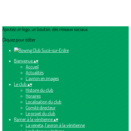
Ajoutez un logo, un bouton, des réseaux sociaux
Cliquez pour éditer
Bienvenue
▴
▾
Accueil
Actualités
L'aviron en images
Le club
▴
▾
Histoire du club
Horaires
Localisation du club
Comité directeur
Le projet du club
Ramer à la vénitienne
▴
▾
La veneta, l'aviron à la vénitienne