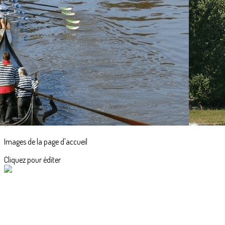
Exporter les lignes sélectionnées
Exporter toutes les colonnes
Exporter uniquement les colonnes affichées
Menu
<
>
Accueil
Actualités
L'aviron en images
?>
Images de la page d'accueil
Cliquez pour éditer