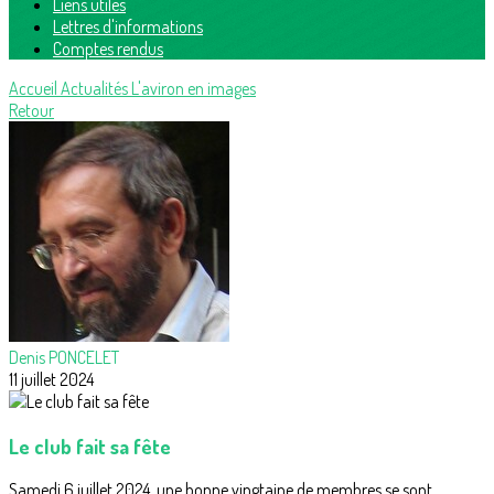
Liens utiles
Lettres d'informations
Comptes rendus
Accueil
Actualités
L'aviron en images
Retour
Denis PONCELET
11 juillet 2024
Le club fait sa fête
Samedi 6 juillet 2024, une bonne vingtaine de membres se sont