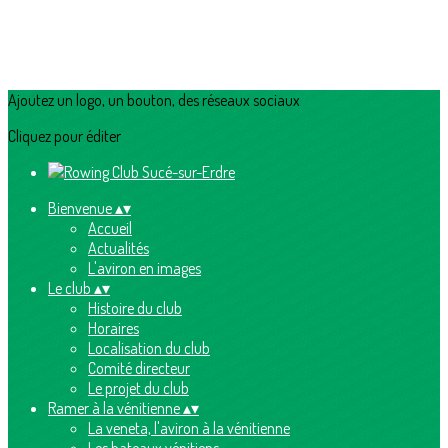
Ajoutez un logo, un bouton, des réseaux sociaux
Cliquez pour éditer
Bienvenue
▴
▾
Accueil
Actualités
L'aviron en images
Le club
▴
▾
Histoire du club
Horaires
Localisation du club
Comité directeur
Le projet du club
Ramer à la vénitienne
▴
▾
La veneta, l'aviron à la vénitienne