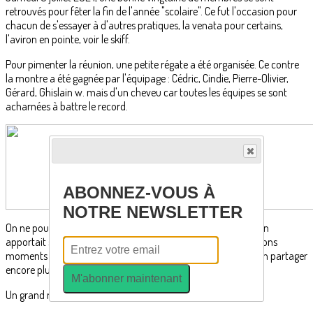
retrouvés pour fêter la fin de l'année "scolaire". Ce fut l'occasion pour
chacun de s'essayer à d'autres pratiques, la venata pour certains,
l'aviron en pointe, voir le skiff.
Pour pimenter la réunion, une petite régate a été organisée. Ce contre
la montre a été gagnée par l'équipage : Cédric, Cindie, Pierre-Olivier,
Gérard, Ghislain w. mais d'un cheveu car toutes les équipes se sont
acharnées à battre le record.
ABONNEZ-VOUS À
NOTRE NEWSLETTER
On ne pouvait pas terminer sans partager un repas où chacun
apportait sa quote-part et bien sûr en levant son verre aux bons
moments passés ensemble les mois derniers en souhaitant en partager
encore plus dans le future.
M'abonner maintenant
Un grand merci à notre organisatrice d'exception ... Fabiola