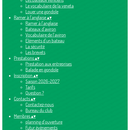
Les bateaux vénitiens
Le vocabulaire de la veneta
Louer une gondole
Ramer à l'anglaise
▴
▾
Ramer à l'anglaise
Bateaux d'aviron
Vocabulaire de l'aviron
Eléments d'un bateau
La sécurité
Les brevets
Prestations
▴
▾
Prestation aux entreprises
Balade en gondole
Inscription
▴
▾
Saison 2026-2027
Tarifs
Question ?
Contacts
▴
▾
Contactez-nous
Bureau du club
Membres
▴
▾
planning d'ouverture
Futur événements