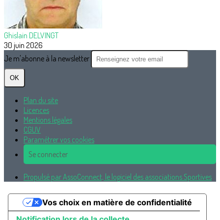
Ghislain DELVINGT
30 juin 2026
Je m'abonne à la newsletter
OK
Plan du site
Licences
Mentions légales
CGUV
Paramétrer vos cookies
Se connecter
Propulsé par AssoConnect, le logiciel des associations Sportives
Vos choix en matière de confidentialité
Notification lors de la collecte