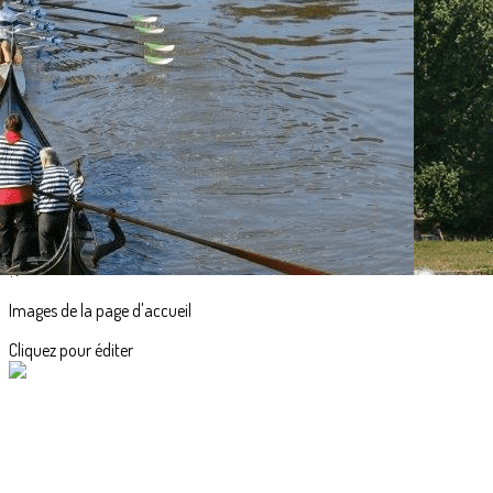
Exporter les lignes sélectionnées
Exporter toutes les colonnes
Exporter uniquement les colonnes affichées
Menu
<
>
Accueil
Actualités
L'aviron en images
?>
Images de la page d'accueil
Cliquez pour éditer