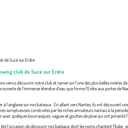
Rowing club de Sucé sur Erdre
ns venus découvrir notre club et ramer sur l’une des plus belles rivières d
écouverte de l’immense étendue d’eau que forme l’Erdre aux portes de Nante
 à l’anglaise sur nos bateaux ; En allant vers Nantes, ils ont découvert une
res somptueuses construites par les riches armateurs nantais à la période
avec quelques bourrasques, vagues et gouttes de pluie qui ont pimenté l
té l’occasion de découvrir nos bateaux dont les noms chantent l’Italie ; 