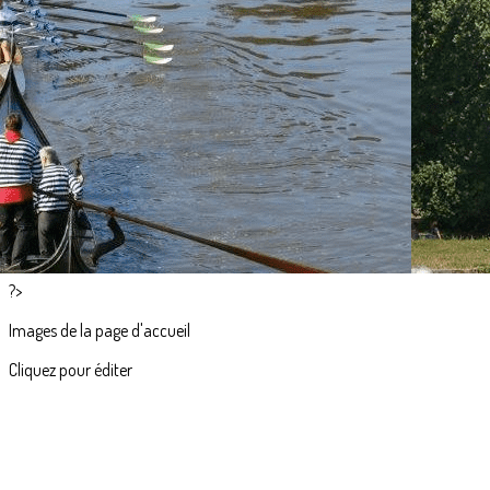
Exporter les lignes sélectionnées
Exporter toutes les colonnes
Exporter uniquement les colonnes affichées
Menu
<
>
Accueil
Actualités
L'aviron en images
?>
Images de la page d'accueil
Cliquez pour éditer