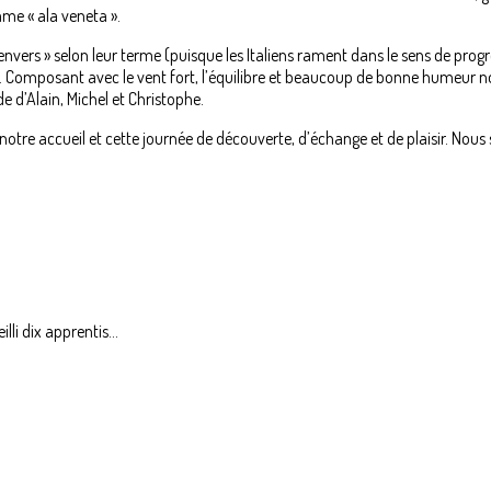
ame « ala veneta ».
 l’envers » selon leur terme (puisque les Italiens rament dans le sens de pr
. Composant avec le vent fort, l’équilibre et beaucoup de bonne humeur nos
de d’Alain, Michel et Christophe.
otre accueil et cette journée de découverte, d’échange et de plaisir. Nous
li dix apprentis...