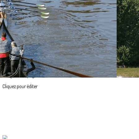
Menu
<
>
Accueil
Actualités
L'aviron en images
?>
Images de la page d'accueil
Cliquez pour éditer