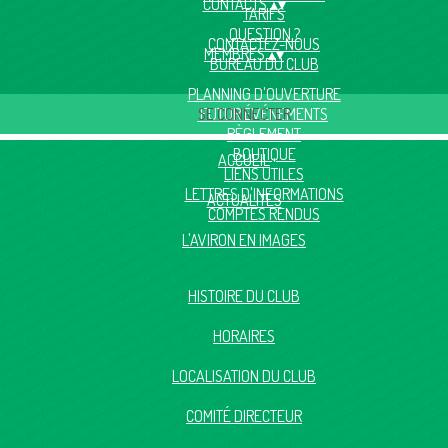
CONTACTS
▴
▾
TARIFS
QUESTION ?
CONTACTEZ-NOUS
MEMBRES
▴
▾
BUREAU DU CLUB
PLANNING D'OUVERTURE
SE CONNECTER
FUTUR ÉVÉNEMENTS
RÈGLEMENT
BOUTIQUE
ACCUEIL
LIENS UTILES
LETTRES D'INFORMATIONS
ACTUALITÉS
COMPTES RENDUS
L'AVIRON EN IMAGES
HISTOIRE DU CLUB
HORAIRES
LOCALISATION DU CLUB
COMITÉ DIRECTEUR