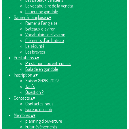
Les bateaux vénitiens
Le vocabulaire de la veneta
Louer une gondole
Ramer à l'anglaise
▴
▾
Ramer à l'anglaise
Bateaux d'aviron
Vocabulaire de l'aviron
Eléments d'un bateau
La sécurité
Les brevets
Prestations
▴
▾
Prestation aux entreprises
Balade en gondole
Inscription
▴
▾
Saison 2026-2027
Tarifs
Question ?
Contacts
▴
▾
Contactez-nous
Bureau du club
Membres
▴
▾
planning d'ouverture
Futur événements