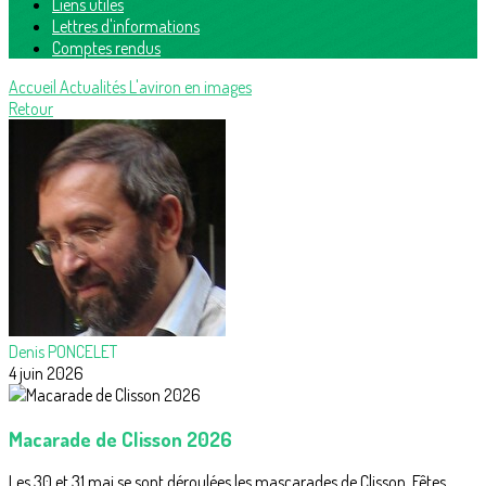
Liens utiles
Lettres d'informations
Comptes rendus
Accueil
Actualités
L'aviron en images
Retour
Denis PONCELET
4 juin 2026
Macarade de Clisson 2026
Les 30 et 31 mai se sont déroulées les mascarades de Clisson. Fêtes