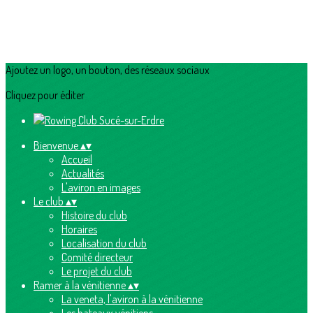
Ajoutez un logo, un bouton, des réseaux sociaux
Cliquez pour éditer
Bienvenue
▴
▾
Accueil
Actualités
L'aviron en images
Le club
▴
▾
Histoire du club
Horaires
Localisation du club
Comité directeur
Le projet du club
Ramer à la vénitienne
▴
▾
La veneta, l'aviron à la vénitienne