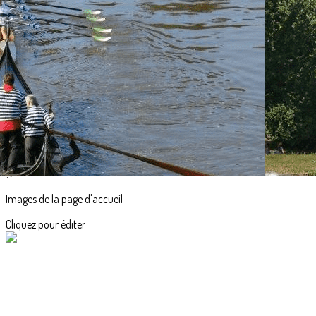
Exporter les lignes sélectionnées
Exporter toutes les colonnes
Exporter uniquement les colonnes affichées
Menu
<
>
Accueil
Actualités
L'aviron en images
?>
Images de la page d'accueil
Cliquez pour éditer