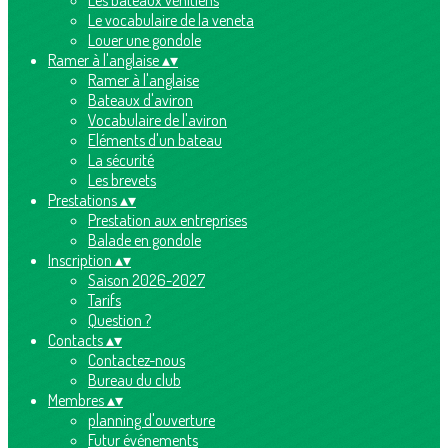
Les bateaux vénitiens
Le vocabulaire de la veneta
Louer une gondole
Ramer à l'anglaise
▴
▾
Ramer à l'anglaise
Bateaux d'aviron
Vocabulaire de l'aviron
Eléments d'un bateau
La sécurité
Les brevets
Prestations
▴
▾
Prestation aux entreprises
Balade en gondole
Inscription
▴
▾
Saison 2026-2027
Tarifs
Question ?
Contacts
▴
▾
Contactez-nous
Bureau du club
Membres
▴
▾
planning d'ouverture
Futur événements