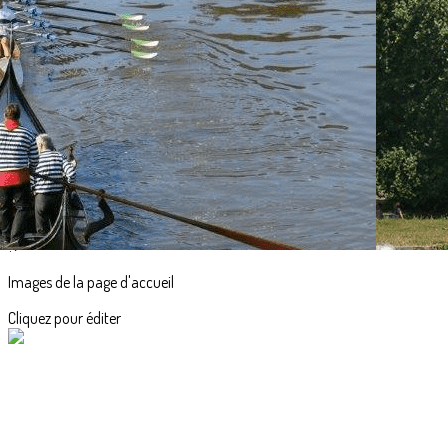
Exporter les lignes sélectionnées
Exporter toutes les colonnes
Exporter uniquement les colonnes affichées
Menu
<
>
Accueil
Actualités
L'aviron en images
?>
Images de la page d'accueil
Cliquez pour éditer