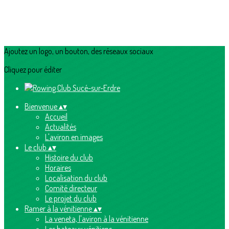
Ajoutez un logo, un bouton, des réseaux sociaux
Cliquez pour éditer
Bienvenue
▴
▾
Accueil
Actualités
L'aviron en images
Le club
▴
▾
Histoire du club
Horaires
Localisation du club
Comité directeur
Le projet du club
Ramer à la vénitienne
▴
▾
La veneta, l'aviron à la vénitienne