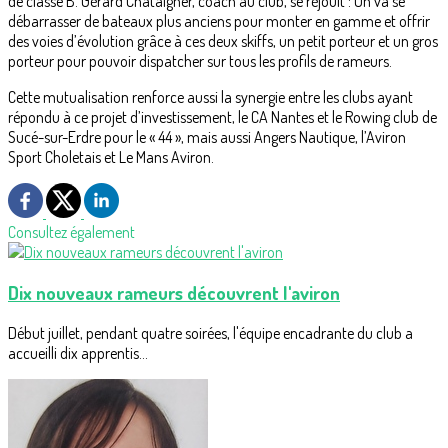
de classe B. Gérard Châtaigner, coach au club, se réjouit : On va se
débarrasser de bateaux plus anciens pour monter en gamme et offrir
des voies d’évolution grâce à ces deux skiffs, un petit porteur et un gros
porteur pour pouvoir dispatcher sur tous les profils de rameurs.
Cette mutualisation renforce aussi la synergie entre les clubs ayant
répondu à ce projet d’investissement, le CA Nantes et le Rowing club de
Sucé-sur-Erdre pour le « 44 », mais aussi Angers Nautique, l’Aviron
Sport Choletais et Le Mans Aviron.
Consultez également
Dix nouveaux rameurs découvrent l'aviron
Début juillet, pendant quatre soirées, l'équipe encadrante du club a
accueilli dix apprentis...