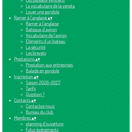
Les bateaux vénitiens
Le vocabulaire de la veneta
Louer une gondole
Ramer à l'anglaise
▴
▾
Ramer à l'anglaise
Bateaux d'aviron
Vocabulaire de l'aviron
Eléments d'un bateau
La sécurité
Les brevets
Prestations
▴
▾
Prestation aux entreprises
Balade en gondole
Inscription
▴
▾
Saison 2026-2027
Tarifs
Question ?
Contacts
▴
▾
Contactez-nous
Bureau du club
Membres
▴
▾
planning d'ouverture
Futur événements