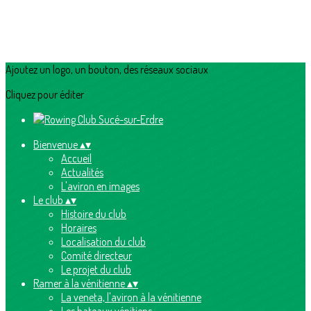
Ajoutez un logo, un bouton, des réseaux sociaux
Cliquez pour éditer
Bienvenue
▴
▾
Accueil
Actualités
L'aviron en images
Le club
▴
▾
Histoire du club
Horaires
Localisation du club
Comité directeur
Le projet du club
Ramer à la vénitienne
▴
▾
La veneta, l'aviron à la vénitienne