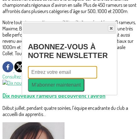
championnats régionaux d’aviron en salle. Plus de 450 rameurs se sont
affrontés dans plusieurs catégories d’âge sur 500, 1000 et 2000m.
Notre toute jeune section compétition était représentée par 3 rameurs,
Maxime, Basile et Ghislain. Maxime a particulièrement réalisé une très
belle performance en moins de 3min30 au 1000m. Le club est aussi
revenu avec un titre de champion régional pour Ghislain Wastiaux sur
ABONNEZ-VOUS À
1000m et une très belle médaille de Bronze sur 500m pour Basile
Collet. Tout cela dans une super ambiance.
NOTRE NEWSLETTER
Consultez également
M'abonner maintenant
Dix nouveaux rameurs découvrent l'aviron
Début juillet, pendant quatre soirées, l'équipe encadrante du club a
accueilli dix apprentis...