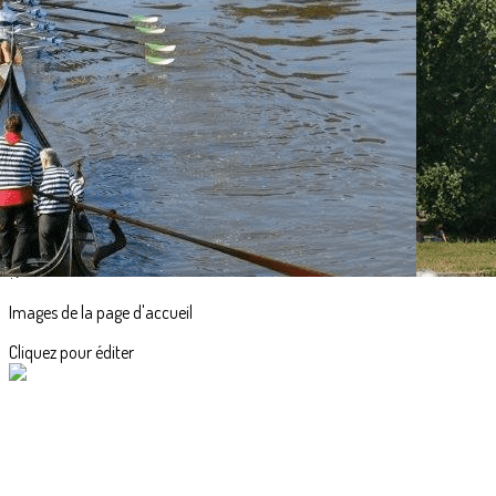
Exporter les lignes sélectionnées
Exporter toutes les colonnes
Exporter uniquement les colonnes affichées
Menu
<
>
Accueil
Actualités
L'aviron en images
?>
Images de la page d'accueil
Cliquez pour éditer