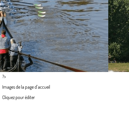
Exporter les lignes sélectionnées
Exporter toutes les colonnes
Exporter uniquement les colonnes affichées
Menu
<
>
Accueil
Actualités
L'aviron en images
?>
Images de la page d'accueil
Cliquez pour éditer