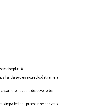
semaine plus tôt.
t à l’anglaise dans notre club) et rame la
’était le temps de la découverte des
t tous impatients du prochain rendez-vous.…