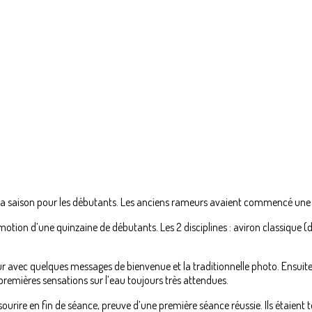
la saison pour les débutants. Les anciens rameurs avaient commencé une 
otion d’une quinzaine de débutants. Les 2 disciplines : aviron classique (di
ec quelques messages de bienvenue et la traditionnelle photo. Ensuite c
premières sensations sur l’eau toujours très attendues.
 sourire en fin de séance, preuve d’une première séance réussie. Ils étaien