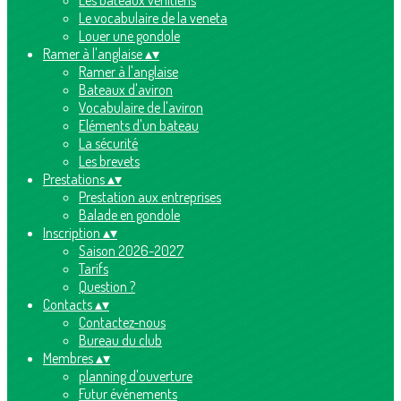
Les bateaux vénitiens
Le vocabulaire de la veneta
Louer une gondole
Ramer à l'anglaise
▴
▾
Ramer à l'anglaise
Bateaux d'aviron
Vocabulaire de l'aviron
Eléments d'un bateau
La sécurité
Les brevets
Prestations
▴
▾
Prestation aux entreprises
Balade en gondole
Inscription
▴
▾
Saison 2026-2027
Tarifs
Question ?
Contacts
▴
▾
Contactez-nous
Bureau du club
Membres
▴
▾
planning d'ouverture
Futur événements