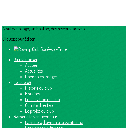
Ajoutez un logo, un bouton, des réseaux sociaux
Cliquez pour éditer
Bienvenue
▴
▾
Accueil
Actualités
L'aviron en images
Le club
▴
▾
Histoire du club
Horaires
Localisation du club
Comité directeur
Le projet du club
Ramer à la vénitienne
▴
▾
La veneta, l'aviron à la vénitienne