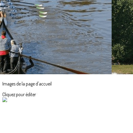
Exporter les lignes sélectionnées
Exporter toutes les colonnes
Exporter uniquement les colonnes affichées
Menu
<
>
Accueil
Actualités
L'aviron en images
?>
Images de la page d'accueil
Cliquez pour éditer