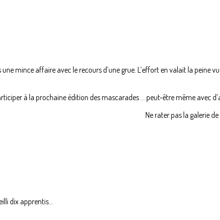
as une mince affaire avec le recours d’une grue. L’effort en valait la peine 
 participer à la prochaine édition des mascarades … peut-être même avec d’
Ne rater pas la galerie d
li dix apprentis...