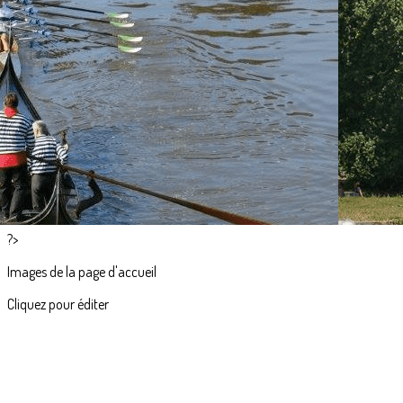
Exporter les lignes sélectionnées
Exporter toutes les colonnes
Exporter uniquement les colonnes affichées
Menu
<
>
Accueil
Actualités
L'aviron en images
?>
Images de la page d'accueil
Cliquez pour éditer