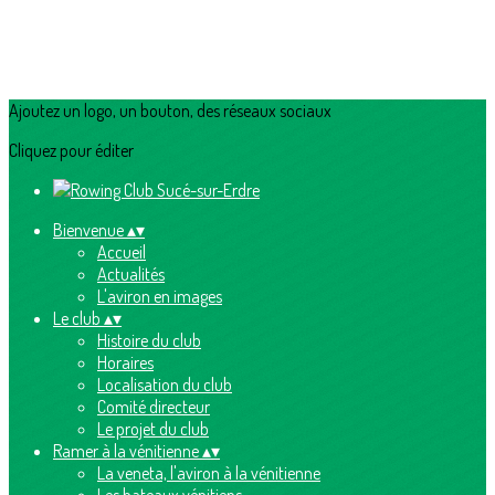
Ajoutez un logo, un bouton, des réseaux sociaux
Cliquez pour éditer
Bienvenue
▴
▾
Accueil
Actualités
L'aviron en images
Le club
▴
▾
Histoire du club
Horaires
Localisation du club
Comité directeur
Le projet du club
Ramer à la vénitienne
▴
▾
La veneta, l'aviron à la vénitienne