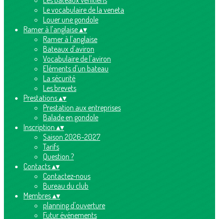
Les bateaux vénitiens
Le vocabulaire de la veneta
Louer une gondole
Ramer à l'anglaise
▴
▾
Ramer à l'anglaise
Bateaux d'aviron
Vocabulaire de l'aviron
Eléments d'un bateau
La sécurité
Les brevets
Prestations
▴
▾
Prestation aux entreprises
Balade en gondole
Inscription
▴
▾
Saison 2026-2027
Tarifs
Question ?
Contacts
▴
▾
Contactez-nous
Bureau du club
Membres
▴
▾
planning d'ouverture
Futur événements