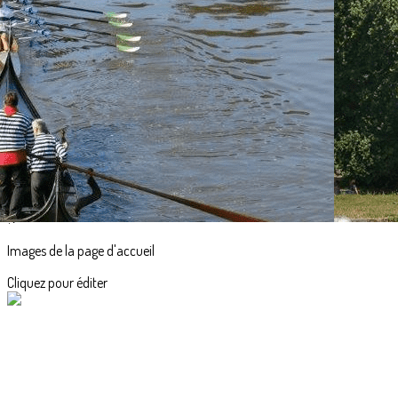
Exporter les lignes sélectionnées
Exporter toutes les colonnes
Exporter uniquement les colonnes affichées
Menu
<
>
Accueil
Actualités
L'aviron en images
?>
Images de la page d'accueil
Cliquez pour éditer