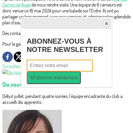
Dames de Nage
de nous rendre visite. Une équipe de 6 rameurs est
donc venue ce 18 mai 2024 pour une balade sur l'Erdre. Ils ont pu
partager un bon moment avec nos rameurs et admirer notre splendide
plan d'eau avec son port touristique.
Des contacts à maintenir dans le futur.
ABONNEZ-VOUS À
Pour la galerie de photos,
cliquer ici.
NOTRE NEWSLETTER
Consultez également
M'abonner maintenant
Dix nouveaux rameurs découvrent l'aviron
Début juillet, pendant quatre soirées, l'équipe encadrante du club a
accueilli dix apprentis...