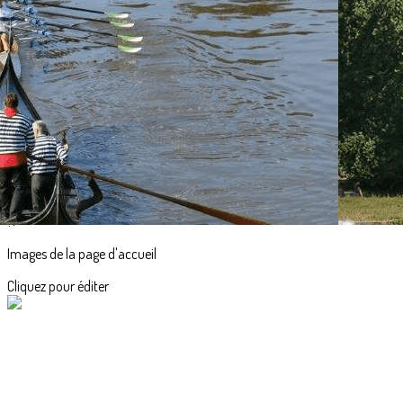
Exporter les lignes sélectionnées
Exporter toutes les colonnes
Exporter uniquement les colonnes affichées
Menu
<
>
Accueil
Actualités
L'aviron en images
?>
Images de la page d'accueil
Cliquez pour éditer