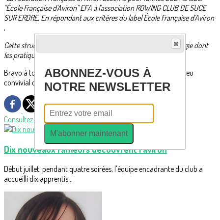
"École Française d'Aviron" EFA à l'association ROWING CLUB DE SUCE
SUR ERDRE. En répondant aux critères du label École Française d'Aviron
,
Cette structure témoigne d'une qualité d'accueil et de pédagogie dont
les pratiquants peuvent dès aujourd'hui bénéficier.
"
ABONNEZ-VOUS À
Bravo à tous ceux qui s'implique pour faire de notre club un lieu
convivial offrant une offre de loisir exceptionnelle !
NOTRE NEWSLETTER
Consultez également
M'abonner maintenant
Dix nouveaux rameurs découvrent l'aviron
Début juillet, pendant quatre soirées, l'équipe encadrante du club a
accueilli dix apprentis...