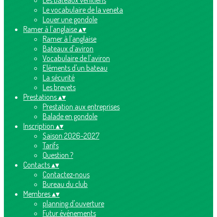
Les bateaux vénitiens
Le vocabulaire de la veneta
Louer une gondole
Ramer à l'anglaise
▴
▾
Ramer à l'anglaise
Bateaux d'aviron
Vocabulaire de l'aviron
Eléments d'un bateau
La sécurité
Les brevets
Prestations
▴
▾
Prestation aux entreprises
Balade en gondole
Inscription
▴
▾
Saison 2026-2027
Tarifs
Question ?
Contacts
▴
▾
Contactez-nous
Bureau du club
Membres
▴
▾
planning d'ouverture
Futur événements