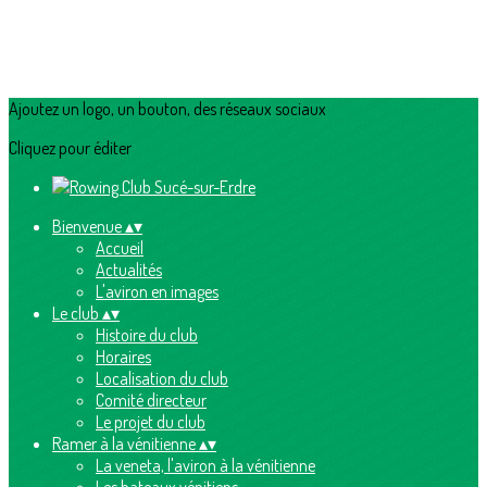
Ajoutez un logo, un bouton, des réseaux sociaux
Cliquez pour éditer
Bienvenue
▴
▾
Accueil
Actualités
L'aviron en images
Le club
▴
▾
Histoire du club
Horaires
Localisation du club
Comité directeur
Le projet du club
Ramer à la vénitienne
▴
▾
La veneta, l'aviron à la vénitienne