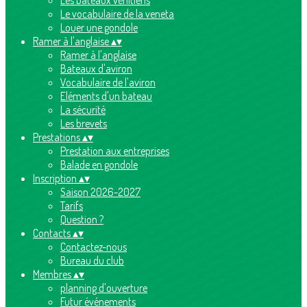
Les bateaux vénitiens
Le vocabulaire de la veneta
Louer une gondole
Ramer à l'anglaise
▴
▾
Ramer à l'anglaise
Bateaux d'aviron
Vocabulaire de l'aviron
Eléments d'un bateau
La sécurité
Les brevets
Prestations
▴
▾
Prestation aux entreprises
Balade en gondole
Inscription
▴
▾
Saison 2026-2027
Tarifs
Question ?
Contacts
▴
▾
Contactez-nous
Bureau du club
Membres
▴
▾
planning d'ouverture
Futur événements