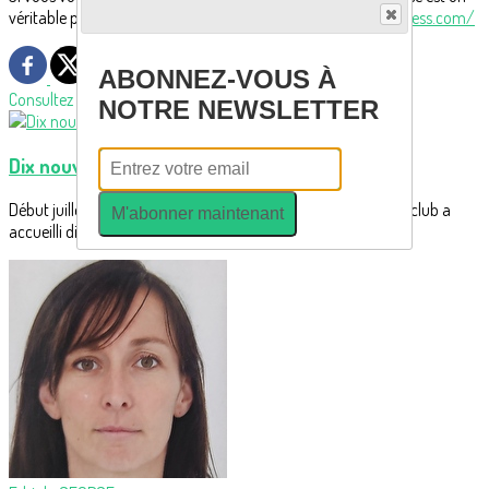
véritable personnage visitez
https://troupedesecours.wordpress.com/
ABONNEZ-VOUS À
Consultez également
NOTRE NEWSLETTER
Dix nouveaux rameurs découvrent l'aviron
Début juillet, pendant quatre soirées, l'équipe encadrante du club a
M'abonner maintenant
accueilli dix apprentis...