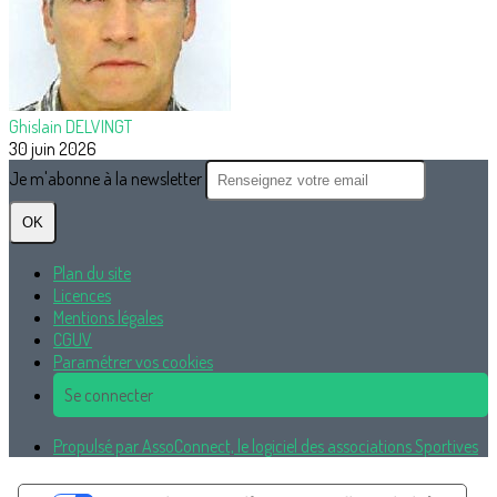
Ghislain DELVINGT
30 juin 2026
Je m'abonne à la newsletter
OK
Plan du site
Licences
Mentions légales
CGUV
Paramétrer vos cookies
Se connecter
Propulsé par AssoConnect, le logiciel des associations Sportives