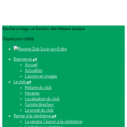
Ajoutez un logo, un bouton, des réseaux sociaux
Cliquez pour éditer
Bienvenue
▴
▾
Accueil
Actualités
L'aviron en images
Le club
▴
▾
Histoire du club
Horaires
Localisation du club
Comité directeur
Le projet du club
Ramer à la vénitienne
▴
▾
La veneta, l'aviron à la vénitienne