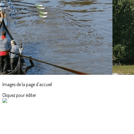
Exporter les lignes sélectionnées
Exporter toutes les colonnes
Exporter uniquement les colonnes affichées
Menu
<
>
Accueil
Actualités
L'aviron en images
?>
Images de la page d'accueil
Cliquez pour éditer