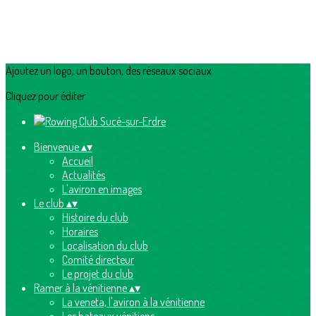
Ajoutez un logo, un bouton, des réseaux sociaux
Cliquez pour éditer
Bienvenue
▴
▾
Accueil
Actualités
L'aviron en images
Le club
▴
▾
Histoire du club
Horaires
Localisation du club
Comité directeur
Le projet du club
Ramer à la vénitienne
▴
▾
La veneta, l'aviron à la vénitienne