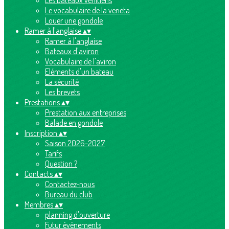
Les bateaux vénitiens
Le vocabulaire de la veneta
Louer une gondole
Ramer à l'anglaise
▴
▾
Ramer à l'anglaise
Bateaux d'aviron
Vocabulaire de l'aviron
Eléments d'un bateau
La sécurité
Les brevets
Prestations
▴
▾
Prestation aux entreprises
Balade en gondole
Inscription
▴
▾
Saison 2026-2027
Tarifs
Question ?
Contacts
▴
▾
Contactez-nous
Bureau du club
Membres
▴
▾
planning d'ouverture
Futur événements