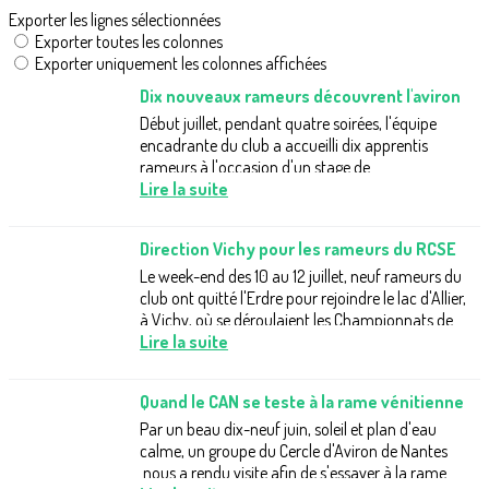
Exporter les lignes sélectionnées
Exporter toutes les colonnes
Exporter uniquement les colonnes affichées
Dix nouveaux rameurs découvrent l'aviron
Début juillet, pendant quatre soirées, l'équipe
encadrante du club a accueilli dix apprentis
rameurs à l'occasion d'un stage de
découverte.Les fortes chaleurs ont obligé à...
Lire la suite
Direction Vichy pour les rameurs du RCSE
Le week-end des 10 au 12 juillet, neuf rameurs du
club ont quitté l'Erdre pour rejoindre le lac d'Allier,
à Vichy, où se déroulaient les Championnats de
France Master d'aviron....
Lire la suite
Quand le CAN se teste à la rame vénitienne
Par un beau dix-neuf juin, soleil et plan d'eau
calme, un groupe du Cercle d'Aviron de Nantes
nous a rendu visite afin de s'essayer à la rame