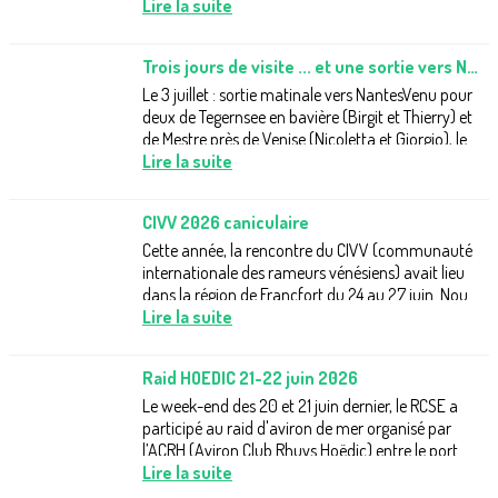
vénitienne.Si le geste n'était...
Lire la suite
Trois jours de visite ... et une sortie vers Nort-sur-Erdre
Le 3 juillet : sortie matinale vers NantesVenu pour
deux de Tegernsee en bavière (Birgit et Thierry) et
de Mestre près de Venise (Nicoletta et Giorgio), le
club recevait quatre...
Lire la suite
CIVV 2026 caniculaire
Cette année, la rencontre du CIVV (communauté
internationale des rameurs vénésiens) avait lieu
dans la région de Francfort du 24 au 27 juin. Nous
étions quatre (Pierre-Etienne,...
Lire la suite
Raid HOEDIC 21-22 juin 2026
Le week-end des 20 et 21 juin dernier, le RCSE a
participé au raid d'aviron de mer organisé par
l’ACRH (Aviron Club Rhuys Hoëdic) entre le port de
Saint-Jacques et le port...
Lire la suite